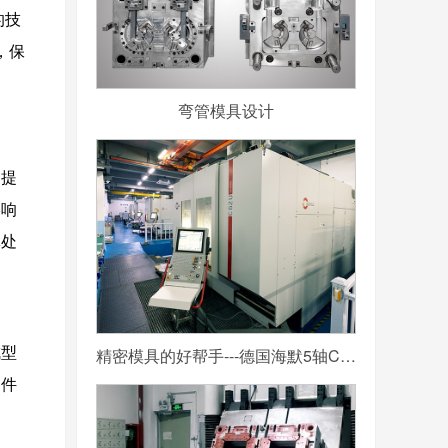
的技
，保
弯管模具设计
和提
影响
体处
成型
精密模具的好帮手---德国海默5轴CNC加工中心
部件