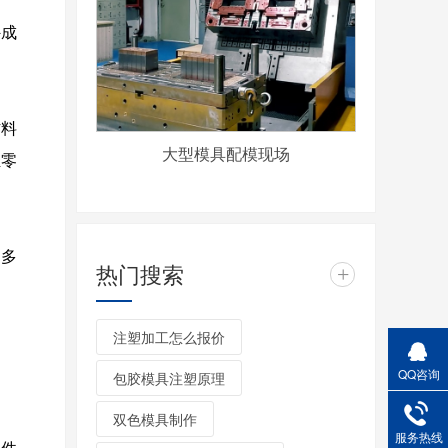
外成
材料
大型模具配模现场
轻零
过多
热门搜索
+
注塑加工怎么报价
QQ咨询
包胶模具注塑原理
双色模具制作
服务热线
零件