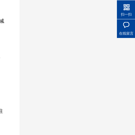
扫一扫
减
在线留言
时
注