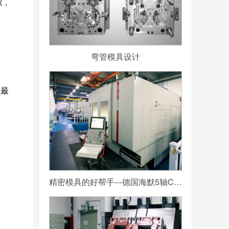
议，
弯管模具设计
但最
精密模具的好帮手---德国海默5轴CNC加工中心