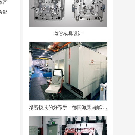
体产
会影
弯管模具设计
精密模具的好帮手---德国海默5轴CNC加工中心