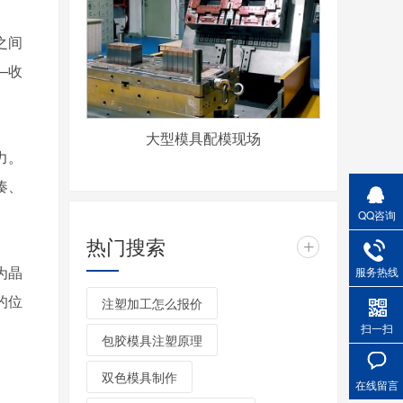
之间
—收
大型模具配模现场
力。
凑、
QQ咨询
热门搜索
+
为晶
服务热线
的位
注塑加工怎么报价
扫一扫
包胶模具注塑原理
双色模具制作
在线留言