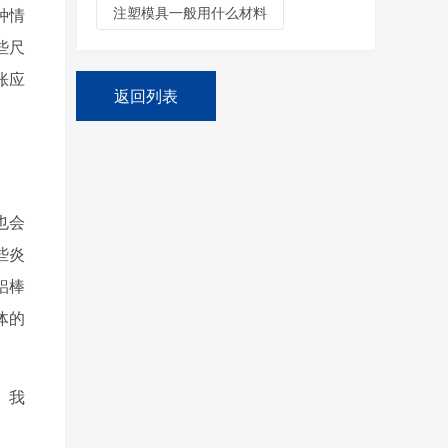
注塑模具一般用什么材料
种情
些尺
胀应
返回列表
也会
些炎
铝棒
体的
。我