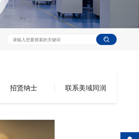
招贤纳士
联系美域同润